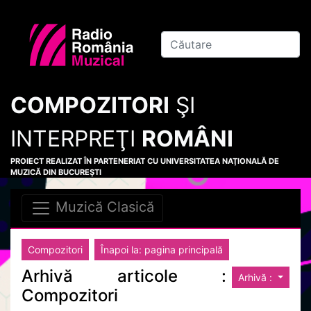
COMPOZITORI
ŞI
INTERPREŢI
ROMÂNI
PROIECT REALIZAT ÎN PARTENERIAT CU UNIVERSITATEA NAŢIONALĂ DE
MUZICĂ DIN BUCUREŞTI
Muzică Clasică
Compozitori
Înapoi la: pagina principală
Arhivă articole :
Arhivă :
Compozitori