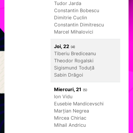
Tudor Jarda
Constantin Bobescu
Dimitrie Cuclin
Constantin Dimitrescu
Marcel Mihalovici
Joi, 22
(4)
Tiberiu Brediceanu
Theodor Rogalski
Sigismund Toduță
Sabin Drăgoi
Miercuri, 21
(5)
Ion Vidu
Eusebie Mandicevschi
Marțian Negrea
Mircea Chiriac
Mihail Andricu